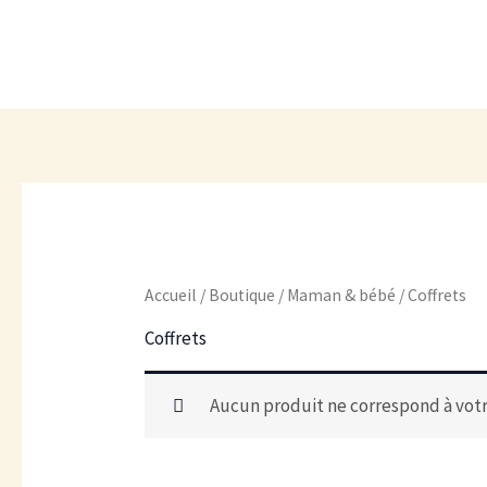
Aller
au
contenu
Accueil
/
Boutique
/
Maman & bébé
/ Coffrets
Coffrets
Aucun produit ne correspond à votr