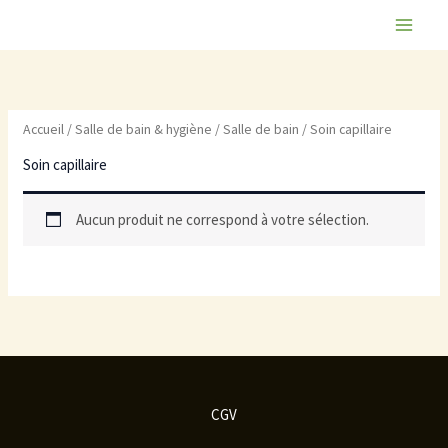
Aller
au
contenu
Accueil
/
Salle de bain & hygiène
/
Salle de bain
/ Soin capillaire
Soin capillaire
Aucun produit ne correspond à votre sélection.
CGV