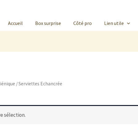
Accueil
Box surprise
Côté pro
Lien utile
giénique
/ Serviettes Echancrée
e sélection.