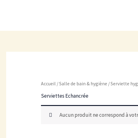
Aller
au
contenu
Accueil
/
Salle de bain & hygiène
/
Serviette hy
Serviettes Echancrée
Aucun produit ne correspond à votr