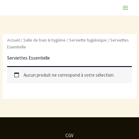
Aller
au
contenu
Accueil
/
Salle de bain & hygiène
/
Serviette hygiénique
/ Serviettes
Essentielle
Serviettes Essentielle
Aucun produit ne correspond à votre sélection.
CGV